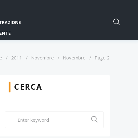
TRAZIONE
ENTE
e
/
2011
/
Novembre
/
Novembre
/
Page 2
CERCA