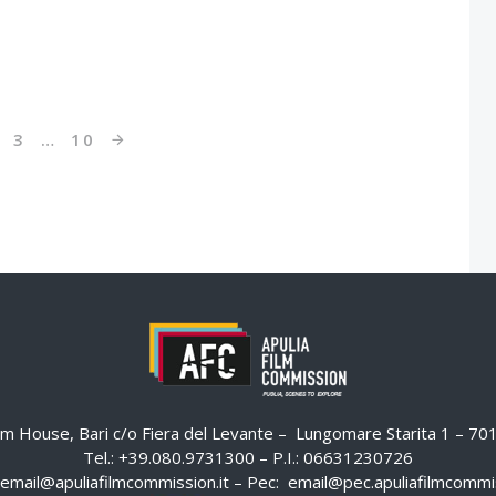
3
…
10
ilm House, Bari c/o Fiera del Levante – Lungomare Starita 1 – 7
Tel.: +39.080.9731300 – P.I.: 06631230726
email@apuliafilmcommission.it
– Pec:
email@pec.apuliafilmcommis