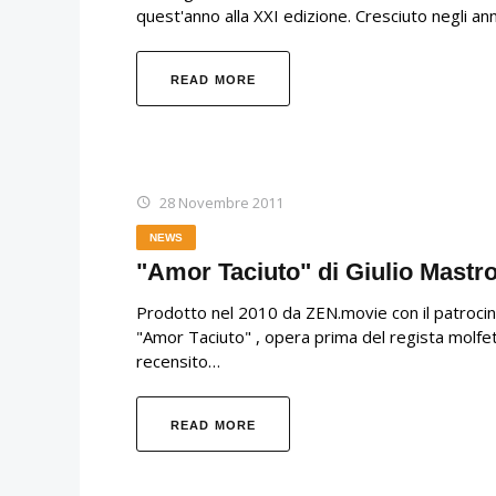
quest'anno alla XXI edizione. Cresciuto negli a
READ MORE
28 Novembre 2011
NEWS
"Amor Taciuto" di Giulio Mastr
Prodotto nel 2010 da ZEN.movie con il patrocini
"Amor Taciuto" , opera prima del regista molfe
recensito…
READ MORE