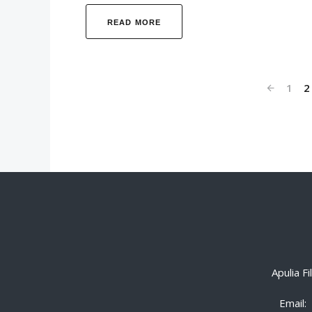
READ MORE
1
2
Apulia F
Email: