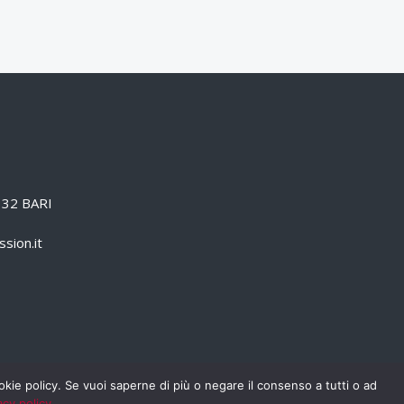
0132 BARI
sion.it
cookie policy. Se vuoi saperne di più o negare il consenso a tutti o ad
acy policy