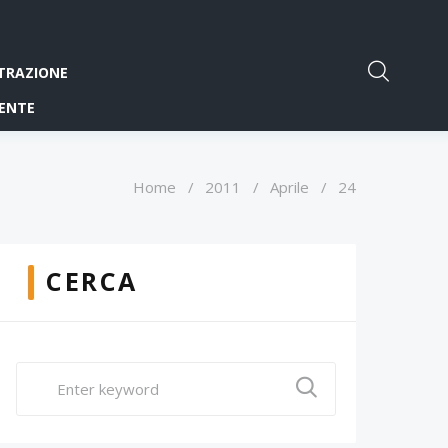
TRAZIONE
ENTE
Home
/
2011
/
Aprile
/
24
CERCA