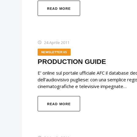
READ MORE
24 Aprile 2011
NEWSLETTER 65
PRODUCTION GUIDE
E’ online sul portale ufficiale AFC il database ded
dell’audiovisivo pugliese: con una semplice reg
cinematografiche e televisive impegnate…
READ MORE