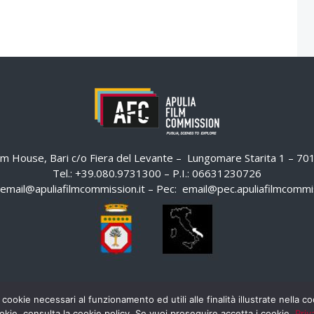
ilm House, Bari c/o Fiera del Levante – Lungomare Starita 1 – 7
Tel.: +39.080.9731300 – P.I.: 06631230726
email@apuliafilmcommission.it
– Pec:
email@pec.apuliafilmcommis
 cookie necessari al funzionamento ed utili alle finalità illustrate nella 
okie, consulta la cookie policy. Se vuoi proseguire accetta i cookie.
Priv