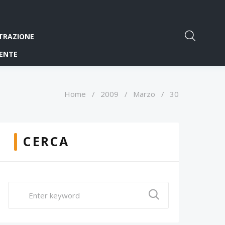
TRAZIONE
ENTE
Home
/
2009
/
Marzo
/
30
CERCA