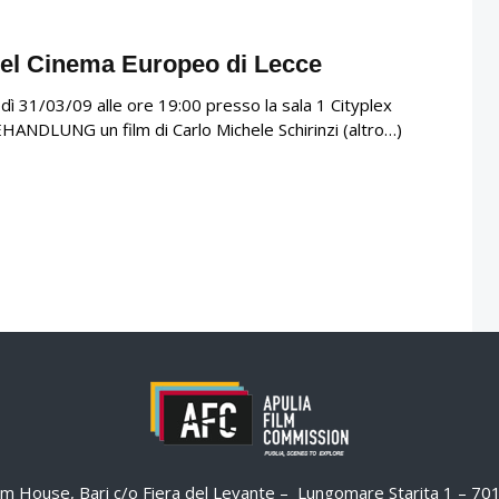
del Cinema Europeo di Lecce
dì 31/03/09 alle ore 19:00 presso la sala 1 Cityplex
HANDLUNG un film di Carlo Michele Schirinzi (altro…)
ilm House, Bari c/o Fiera del Levante – Lungomare Starita 1 – 7