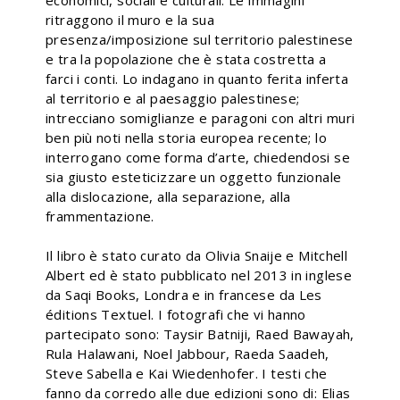
economici, sociali e culturali. Le immagini
ritraggono il muro e la sua
presenza/imposizione sul territorio palestinese
e tra la popolazione che è stata costretta a
farci i conti. Lo indagano in quanto ferita inferta
al territorio e al paesaggio palestinese;
intrecciano somiglianze e paragoni con altri muri
ben più noti nella storia europea recente; lo
interrogano come forma d’arte, chiedendosi se
sia giusto esteticizzare un oggetto funzionale
alla dislocazione, alla separazione, alla
frammentazione.
Il libro è stato curato da Olivia Snaije e Mitchell
Albert ed è stato pubblicato nel 2013 in inglese
da Saqi Books, Londra e in francese da Les
éditions Textuel. I fotografi che vi hanno
partecipato sono: Taysir Batniji, Raed Bawayah,
Rula Halawani, Noel Jabbour, Raeda Saadeh,
Steve Sabella e Kai Wiedenhofer. I testi che
fanno da corredo alle due edizioni sono di: Elias