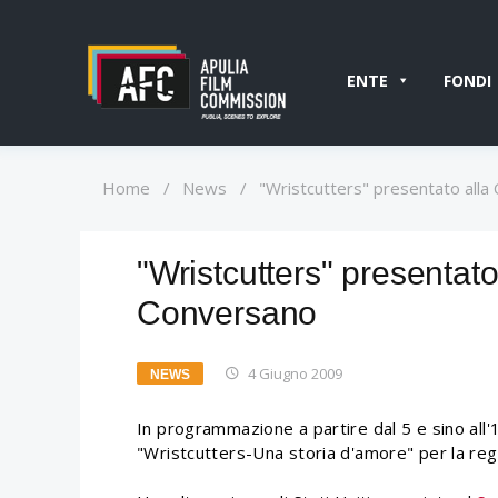
ENTE
FONDI
Home
/
News
/
"Wristcutters" presentato alla 
"Wristcutters" presentato 
Conversano
4 Giugno 2009
NEWS
In programmazione a partire dal 5 e sino all'
"Wristcutters-Una storia d'amore" per la regi