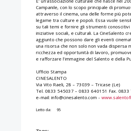
E' un’associazione culturale che nasce nel 200
Campanile, con lo scopo principale di promuov
attraverso il cinema, una delle forme più pot
legame tra culture e popoli. Essa vuole sensib
su tali temi e fornire gli strumenti conoscitiv
iniziative sociali, e culturali. La CineSalento c
aggiunto che possono dare gli eventi cinematog
una risorsa che non solo non vada dispersa m
ricchezza ed opportunità di lavoro, promuove
e rafforzare l’immagine del Salento e della P
Ufficio Stampa
CINESALENTO
Via Vito Raeli, 28 – 73039 – Tricase (Le)
Tel. 0833 545037 – 0833 640151 Fax. 0833
e-mail: info@cinesalento.com -
www.salentofi
Letto da:
95