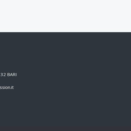
0132 BARI
sion.it