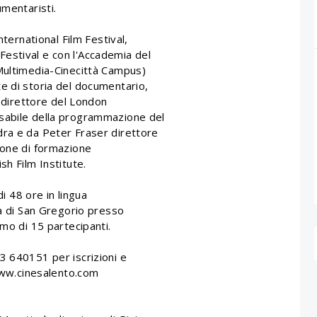
umentaristi.
nternational Film Festival,
estival e con l'Accademia del
Multimedia-Cinecittà Campus)
e di storia del documentario,
, direttore del London
sabile della programmazione del
dra e da Peter Fraser direttore
ione di formazione
sh Film Institute.
di 48 ore in lingua
na di San Gregorio presso
imo di 15 partecipanti.
3 640151 per iscrizioni e
/www.cinesalento.com