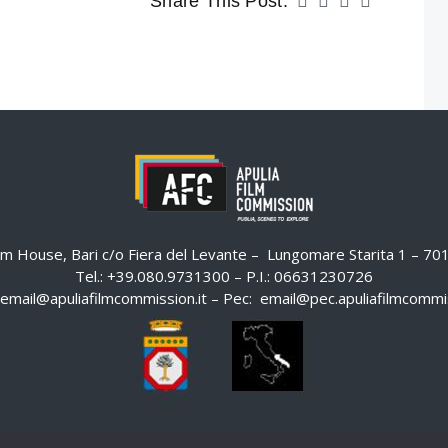
Share This Post:
ilm House, Bari c/o Fiera del Levante – Lungomare Starita 1 – 7
Tel.: +39.080.9731300 – P.I.: 06631230726
email@apuliafilmcommission.it
– Pec:
email@pec.apuliafilmcommis