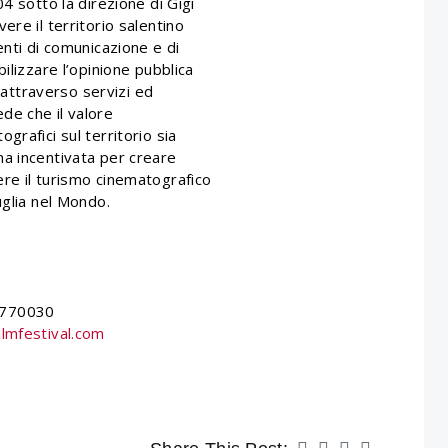
4 sotto la direzione di Gigi
ere il territorio salentino
enti di comunicazione e di
ilizzare l’opinione pubblica
i attraverso servizi ed
rede che il valore
rafici sul territorio sia
a incentivata per creare
re il turismo cinematografico
uglia nel Mondo.
 770030
lmfestival.com