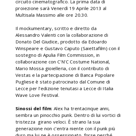
circuito cinematografico. La prima data di
proiezione sarà Venerdì 19 Aprile 2013 al
Multisala Massimo alle ore 20.30.
Il mockumentary, scritto e diretto da
Alessandro Valenti con la collaborazione di
Donato Del Giudice, prodotto da Edoardo
Winspeare e Gustavo Caputo (Saiettafilm) con il
sostegno di Apulia Film Commission, in
collaborazione con C’N’C Costume National,
Mario Mossa gioielleria, con il contributo di
Vestas e la partecipazione di Banca Popolare
Pugliese è stato patrocinato dal Comune di
Lecce per l’edizione tenutasi a Lecce di Italia
Wave Love Festival.
Sinossi del film
: Alex ha trentacinque anni,
sembra un pinocchio punk. Dentro di lui vortici di
tristezza girano veloci. È strano la sua
generazione non c’entra niente con il punk più
duro ma lui ne è ossessionato, forse perché