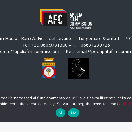
ilm House, Bari c/o Fiera del Levante – Lungomare Starita 1 – 7
Tel.: +39.080.9731300 – P.I.: 06631230726
email@apuliafilmcommission.it
– Pec:
email@pec.apuliafilmcommis
 cookie necessari al funzionamento ed utili alle finalità illustrate nella 
okie, consulta la cookie policy. Se vuoi proseguire accetta i cookie.
Priv
Si
No
HOME
WHISTLEBLOWING
AREA RISERVATA