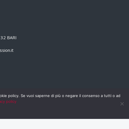
0132 BARI
sion.it
cookie policy. Se vuoi saperne di più o negare il consenso a tutti o ad
acy policy
PRIVACY POLICY
RSS
RASSEGNA STAMPA