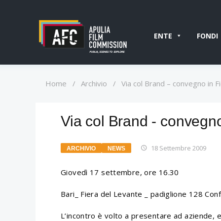
ENTE
FONDI
Home
/
Archivio
/
Via col Brand – convegno in F
Via col Brand - convegno
18 Settembre 2009
ARCHIVIO
NEWS
Giovedì 17 settembre, ore 16.30
Bari_ Fiera del Levante _ padiglione 128 Conf
L’incontro è volto a presentare ad aziende, e