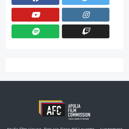
Apulia Film House, Bari c/o Fiera del Levante – Lungomare