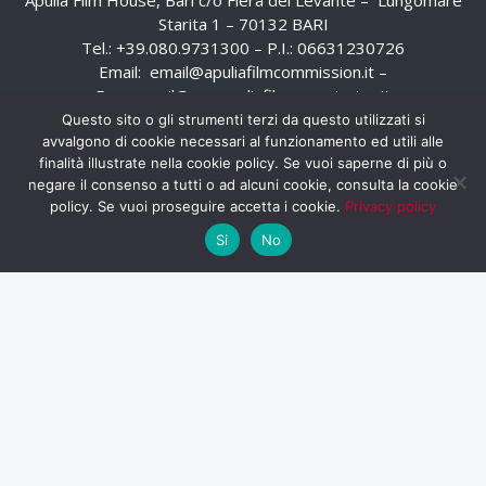
Starita 1 – 70132 BARI
Tel.: +39.080.9731300 – P.I.: 06631230726
Email:
email@apuliafilmcommission.it
–
Pec:
email@pec.apuliafilmcommission.it
Questo sito o gli strumenti terzi da questo utilizzati si
avvalgono di cookie necessari al funzionamento ed utili alle
finalità illustrate nella cookie policy. Se vuoi saperne di più o
negare il consenso a tutti o ad alcuni cookie, consulta la cookie
policy. Se vuoi proseguire accetta i cookie.
Privacy policy
Si
No
HOME
WHISTLEBLOWING
AREA RISERVATA
PRIVACY POLICY
RSS
RASSEGNA STAMPA