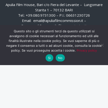
Apulia Film House, Bari c/o Fiera del Levante – Lungomare
Starita 1 – 70132 BARI
Tel.: +39.080.9731300 – P.I.: 06631230726
Email:
email@apuliafilmcommission.it
–
Pec:
email@pec.apuliafilmcommission.it
Questo sito o gli strumenti terzi da questo utilizzati si
avvalgono di cookie necessari al funzionamento ed utili alle
finalità illustrate nella cookie policy. Se vuoi saperne di più o
negare il consenso a tutti o ad alcuni cookie, consulta la cookie
policy. Se vuoi proseguire accetta i cookie.
Privacy policy
Si
No
HOME
WHISTLEBLOWING
AREA RISERVATA
PRIVACY POLICY
RSS
RASSEGNA STAMPA