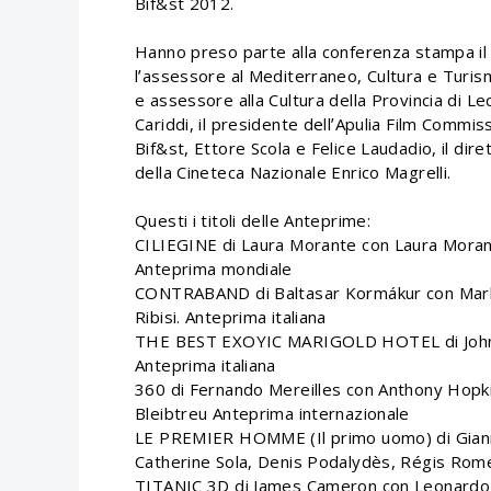
Bif&st 2012.
Hanno preso parte alla conferenza stampa il 
lʼassessore al Mediterraneo, Cultura e Turismo
e assessore alla Cultura della Provincia di L
Cariddi, il presidente dellʼApulia Film Commiss
Bif&st, Ettore Scola e Felice Laudadio, il dir
della Cineteca Nazionale Enrico Magrelli.
Questi i titoli delle Anteprime:
CILIEGINE di Laura Morante con Laura Morante
Anteprima mondiale
CONTRABAND di Baltasar Kormákur con Mark 
Ribisi. Anteprima italiana
THE BEST EXOYIC MARIGOLD HOTEL di John Ma
Anteprima italiana
360 di Fernando Mereilles con Anthony Hopki
Bleibtreu Anteprima internazionale
LE PREMIER HOMME (Il primo uomo) di Giann
Catherine Sola, Denis Podalydès, Régis Rom
TITANIC 3D di James Cameron con Leonardo Di