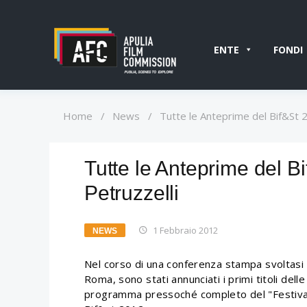
ENTE
FONDI
Home
/
News
/
Tutte le Anteprime del Bif&St 2
Tutte le Anteprime del B
Petruzzelli
1 Febbraio 2012
NEWS
Nel corso di una conferenza stampa svoltasi 
Roma, sono stati annunciati i primi titoli delle
programma pressoché completo del "Festival 