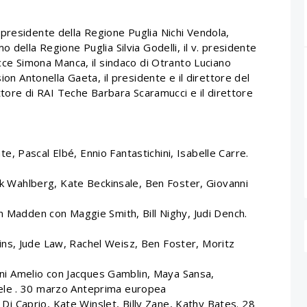
presidente della Regione Puglia Nichi Vendola,
 della Regione Puglia Silvia Godelli, il v. presidente
ecce Simona Manca, il sindaco di Otranto Luciano
ion Antonella Gaeta, il presidente e il direttore del
ettore di RAI Teche Barbara Scaramucci e il direttore
, Pascal Elbé, Ennio Fantastichini, Isabelle Carre.
Wahlberg, Kate Beckinsale, Ben Foster, Giovanni
dden con Maggie Smith, Bill Nighy, Judi Dench.
ns, Jude Law, Rachel Weisz, Ben Foster, Moritz
i Amelio con Jacques Gamblin, Maya Sansa,
ele . 30 marzo Anteprima europea
 Caprio, Kate Winslet, Billy Zane, Kathy Bates. 28