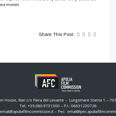
anea mondo
Share This Post:
ilm House, Bari c/o Fiera del Levante – Lungomare Starita 1 – 7
Tel.: +39.080.9731300 – P.I.: 06631230726
email@apuliafilmcommission.it
– Pec:
email@pec.apuliafilmcommis