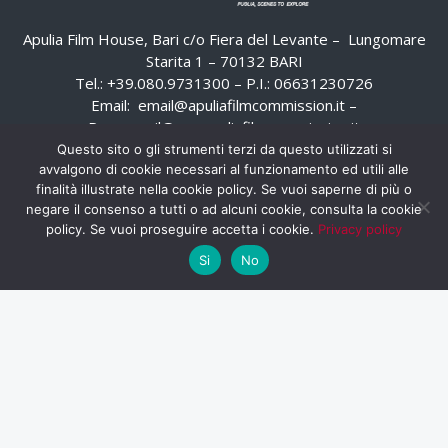
Apulia Film House, Bari c/o Fiera del Levante – Lungomare
Starita 1 – 70132 BARI
Tel.: +39.080.9731300 – P.I.: 06631230726
Email:
email@apuliafilmcommission.it
–
Pec:
email@pec.apuliafilmcommission.it
Questo sito o gli strumenti terzi da questo utilizzati si
avvalgono di cookie necessari al funzionamento ed utili alle
finalità illustrate nella cookie policy. Se vuoi saperne di più o
negare il consenso a tutti o ad alcuni cookie, consulta la cookie
policy. Se vuoi proseguire accetta i cookie.
Privacy policy
Si
No
HOME
WHISTLEBLOWING
AREA RISERVATA
PRIVACY POLICY
RSS
RASSEGNA STAMPA