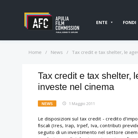
ENTE
FONDI
Home
/
News
/
Tax credit e tax shelter, le agev
Tax credit e tax shelter, 
investe nel cinema
1 Maggio 2011
NEWS
Le disposizioni sul tax credit - credito d’im
fiscali (Ires, Irap, Irpef, Iva, contributi previ
seguito di un investimento nel settore cinem