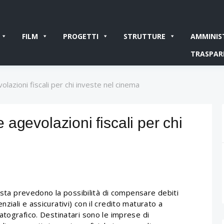
FILM
PROGETTI
STRUTTURE
AMMINIS
TRASPAR
olazioni fiscali per chi investe nel cinema
le agevolazioni fiscali per chi
posta prevedono la possibilità di compensare debiti
denziali e assicurativi) con il credito maturato a
atografico. Destinatari sono le imprese di