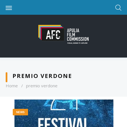
PREMIO VERDONE
Home
/
premio verdone
NEWS