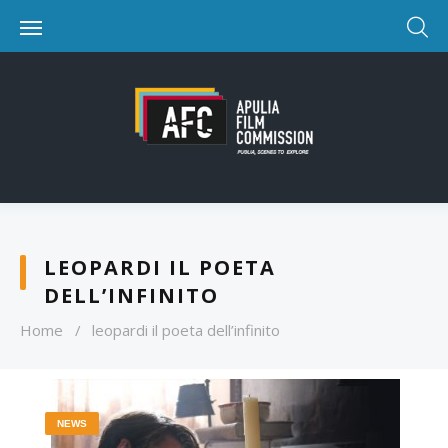
LEOPARDI IL POETA
DELL’INFINITO
Home
/
leopardi il poeta dell’infinito
NEWS