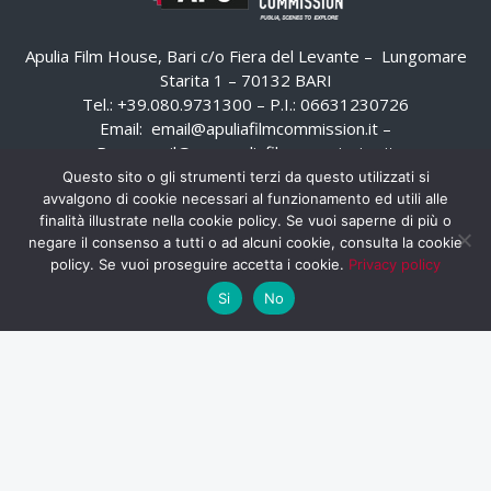
Apulia Film House, Bari c/o Fiera del Levante – Lungomare
Starita 1 – 70132 BARI
Tel.: +39.080.9731300 – P.I.: 06631230726
Email:
email@apuliafilmcommission.it
–
Pec:
email@pec.apuliafilmcommission.it
Questo sito o gli strumenti terzi da questo utilizzati si
avvalgono di cookie necessari al funzionamento ed utili alle
finalità illustrate nella cookie policy. Se vuoi saperne di più o
negare il consenso a tutti o ad alcuni cookie, consulta la cookie
policy. Se vuoi proseguire accetta i cookie.
Privacy policy
Si
No
HOME
WHISTLEBLOWING
AREA RISERVATA
PRIVACY POLICY
RSS
RASSEGNA STAMPA