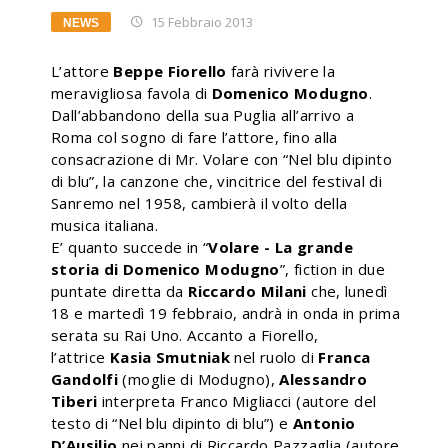
15 Febbraio 2013
NEWS
L’attore
Beppe Fiorello
farà rivivere la
meravigliosa favola di
Domenico Modugno
.
Dall’abbandono della sua Puglia all’arrivo a
Roma col sogno di fare l’attore, fino alla
consacrazione di Mr. Volare con “Nel blu dipinto
di blu”, la canzone che, vincitrice del festival di
Sanremo nel 1958, cambierà il volto della
musica italiana.
E’ quanto succede in “
Volare - La grande
storia di Domenico Modugno
”, fiction in due
puntate diretta da
Riccardo Milani
che, lunedì
18 e martedì 19 febbraio, andrà in onda in prima
serata su Rai Uno. Accanto a Fiorello,
l’attrice
Kasia Smutniak
nel ruolo di
Franca
Gandolfi
(moglie di Modugno),
Alessandro
Tiberi
interpreta Franco Migliacci (autore del
testo di “Nel blu dipinto di blu”) e
Antonio
D’Ausilio
nei panni di Riccardo Pazzaglia (autore