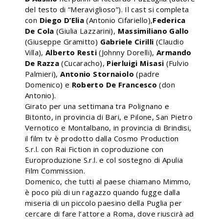
del testo di “Meraviglioso”). Il cast si completa
con
Diego D’Elia
(Antonio Cifariello),
Federica
De Cola
(Giulia Lazzarini),
Massimiliano Gallo
(Giuseppe Gramitto)
Gabriele Cirilli
(Claudio
Villa),
Alberto Resti
(Johnny Dorelli),
Armando
De Razza
(Cucaracho),
Pierluigi Misasi
(Fulvio
Palmieri),
Antonio Stornaiolo
(padre
Domenico) e
Roberto De Francesco
(don
Antonio).
Girato per una settimana tra Polignano e
Bitonto, in provincia di Bari, e Pilone, San Pietro
Vernotico e Montalbano, in provincia di Brindisi,
il film tv è prodotto dalla Cosmo Production
S.r.l. con Rai Fiction in coproduzione con
Europroduzione S.r.l. e col sostegno di Apulia
Film Commission.
Domenico, che tutti al paese chiamano Mimmo,
è poco più di un ragazzo quando fugge dalla
miseria di un piccolo paesino della Puglia per
cercare di fare l’attore a Roma, dove riuscirà ad