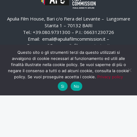
Apulia Film House, Bari c/o Fiera del Levante – Lungomare
Starita 1 – 70132 BARI
Tel.: +39.080.9731300 – P.I.: 06631230726
Email:
email@apuliafilmcommission.it
–
Pec:
email@pec.apuliafilmcommission.it
Questo sito o gli strumenti terzi da questo utilizzati si
avvalgono di cookie necessari al funzionamento ed utili alle
finalità illustrate nella cookie policy. Se vuoi saperne di più o
negare il consenso a tutti o ad alcuni cookie, consulta la cookie
policy. Se vuoi proseguire accetta i cookie.
Privacy policy
Si
No
HOME
WHISTLEBLOWING
AREA RISERVATA
PRIVACY POLICY
RSS
RASSEGNA STAMPA