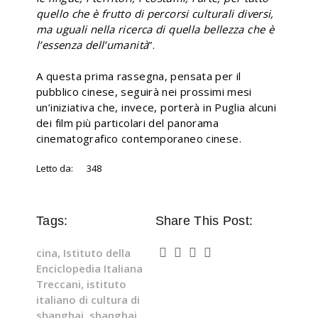
quello che è frutto di percorsi culturali diversi,
ma uguali nella ricerca di quella bellezza che è
l’essenza dell’umanità
”.
A questa prima rassegna, pensata per il
pubblico cinese, seguirà nei prossimi mesi
un’iniziativa che, invece, porterà in Puglia alcuni
dei film più particolari del panorama
cinematografico contemporaneo cinese.
Letto da:
348
Tags:
Share This Post:
cina
,
Istituto della
Enciclopedia Italiana
Treccani
,
istituto
italiano di cultura di
shanghai
,
shanghai
,