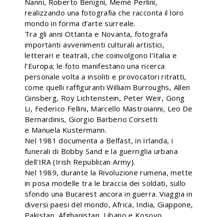
Nanni, Roberto Benigni, Memè Perlini,
realizzando una fotografia che racconta il loro
mondo in forma d’arte surreale.
Tra gli anni Ottanta e Novanta, fotografa
importanti avvenimenti culturali artistici,
letterari e teatrali, che coinvolgono l’Italia e
l’Europa; le foto manifestano una ricerca
personale volta a insoliti e provocatori ritratti,
come quelli raffiguranti William Burroughs, Allen
Ginsberg, Roy Lichtenstein, Peter Weir, Gong
Li, Federico Fellini, Marcello Mastroianni, Leo De
Bernardinis, Giorgio Barberio Corsetti
e Manuela Kustermann.
Nel 1981 documenta a Belfast, in Irlanda, i
funerali di Bobby Sand e la guerriglia urbana
dell’IRA (Irish Republican Army).
Nel 1989, durante la Rivoluzione rumena, mette
in posa modelle tra le braccia dei soldati, sullo
sfondo una Bucarest ancora in guerra. Viaggia in
diversi paesi del mondo, Africa, India, Giappone,
Pakistan, Afghanistan, Libano e Kosovo,