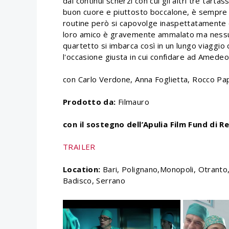
dai continui scherzi con cui gli altri tre ta
buon cuore e piuttosto boccalone, è sempre un
routine però si capovolge inaspettatamente
loro amico è gravemente ammalato ma nessuno h
quartetto si imbarca così in un lungo viaggio 
l'occasione giusta in cui confidare ad Amedeo l
con Carlo Verdone, Anna Foglietta, Rocco Pa
Prodotto da:
Filmauro
con il sostegno dell’Apulia Film Fund di 
TRAILER
Location:
Bari, Polignano,Monopoli, Otrant
Badisco, Serrano