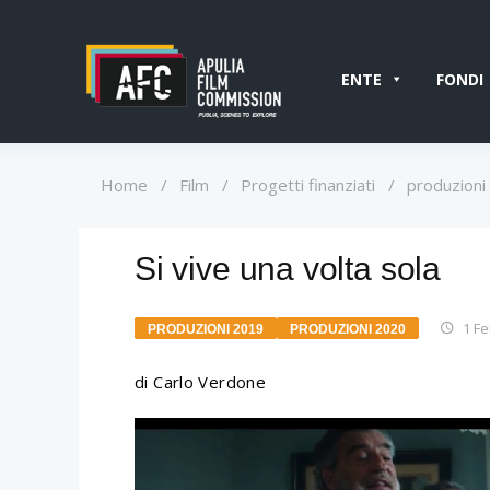
ENTE
FONDI
Home
/
Film
/
Progetti finanziati
/
produzioni
Si vive una volta sola
1 F
PRODUZIONI 2019
PRODUZIONI 2020
di Carlo Verdone