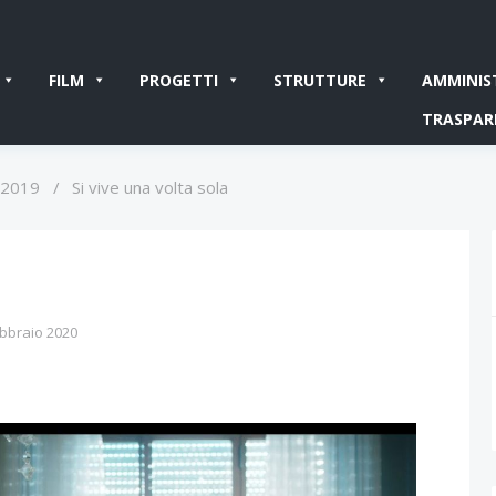
FILM
PROGETTI
STRUTTURE
AMMINIS
TRASPAR
 2019
/
Si vive una volta sola
ebbraio 2020