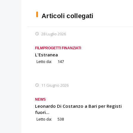
Articoli collegati
28 Luglio 2026
FILM
PROGETTI FINANZIATI
L'Estranea
Letto da:
147
11 Giugno 2026
NEWS
Leonardo Di Costanzo a Bari per Registi
fuori…
Letto da:
538