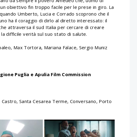
rtassano da sempre il povero Amedeo che, uomo di
 obiettivo fin troppo facile per le prese in giro. La
 quando Umberto, Lucia e Corrado scoprono che il
a il coraggio di dirlo al diretto interessato: il
che attraversa il sud Italia per cercare di creare
a difficile verità sul suo stato di salute.
paleo, Max Tortora, Mariana Falace, Sergio Muniz
Regione Puglia e Apulia Film Commission
o, Castro, Santa Cesarea Terme, Conversano, Porto