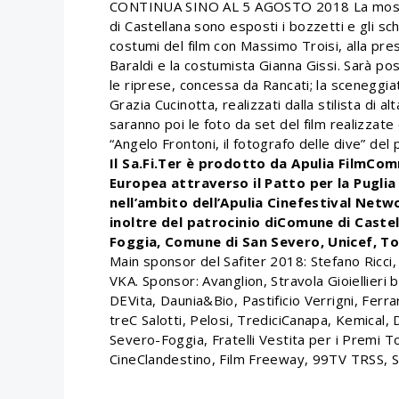
CONTINUA SINO AL 5 AGOSTO 2018 La mostra “
di Castellana sono esposti i bozzetti e gli sc
costumi del film con Massimo Troisi, alla pr
Baraldi e la costumista Gianna Gissi. Sarà pos
le riprese, concessa da Rancati; la sceneggiat
Grazia Cucinotta, realizzati dalla stilista di 
saranno poi le foto da set del film realizzate
“Angelo Frontoni, il fotografo delle dive” del 
Il Sa.Fi.Ter è prodotto da Apulia FilmCom
Europea attraverso il Patto per la Pugli
nell’ambito dell’Apulia Cinefestival Net
inoltre del patrocinio diComune di Castel
Foggia, Comune di San Severo, Unicef, To
Main sponsor del Safiter 2018: Stefano Ricci,
VKA. Sponsor: Avanglion, Stravola Gioiellieri
DEVita, Daunia&Bio, Pastificio Verrigni, Ferra
treC Salotti, Pelosi, TrediciCanapa, Kemical,
Severo-Foggia, Fratelli Vestita per i Premi 
CineClandestino, Film Freeway, 99TV TRSS, S