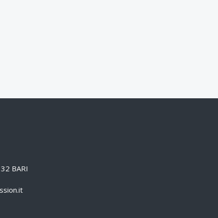
0132 BARI
sion.it