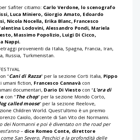
per Safiter citiamo:
Carlo Verdone, lo scenografo
issi, Luca Miniero, Giorgio Amato, Edoardo
i, Nicola Nocella, Erika Blanc, Francesco
Valentina Lodovini, Alessandro Pondi, Mariela
sto, Massimo Popolizio, Luigi Di Cicco,
ca Nappi.
traggi provenienti da Italia, Spagna, Francia, Iran,
ia, Russia, Turkmenistan.
FESTIVAL
on “
Cani di Razza
” per la sezione Corti Italia,
Pippo
ti umani fiction,
Francesco Cannavà
con
i umani documentari,
Dario Di Viesto
con “
L'ora di
se
con “
The chop
” per la sezione Mondo Corto,
dog called moose
” per la sezione Reelove,
ezione Children World. Quest’ultimo è un premio
Lorenzo Caiolo, docente di San Vito dei Normanni.
Vito dei Normanni e poi è diventato on the road per
uest’anno –
dice Romeo Conte, direttore
 come San Severo, Peschici e la profondità delle