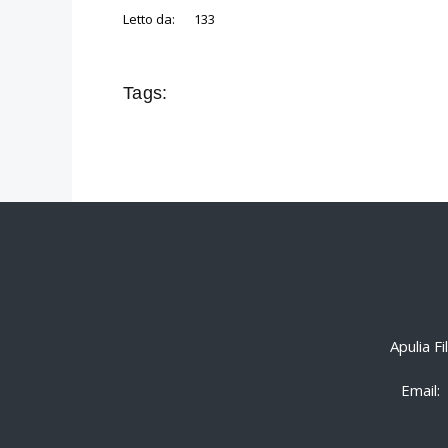
Letto da:
133
Tags:
Apulia F
Email: