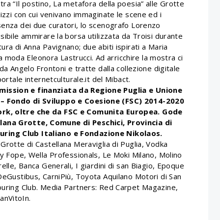
Il postino, La metafora della poesia” alle Grotte
hizzi con cui venivano immaginate le scene ed i
esenza dei due curatori, lo scenografo Lorenzo
sibile ammirare la borsa utilizzata da Troisi durante
ura di Anna Pavignano; due abiti ispirati a Maria
alta moda Eleonora Lastrucci. Ad arricchire la mostra ci
 da Angelo Frontoni e tratte dalla collezione digitale
portale internetculturale.it del Mibact.
mission e finanziata da Regione Puglia e Unione
a – Fondo di Sviluppo e Coesione (FSC) 2014-2020
work, oltre che da FSC e Comunita Europea. Gode
lana Grotte, Comune di Peschici, Provincia di
uring Club Italiano e Fondazione Nikolaos.
 Grotte di Castellana Meraviglia di Puglia, Vodka
 by Fope, Wella Professionals, Le Moki Milano, Molino
relle, Banca Generali, I giardini di san Biagio, Epoque
 DeGustibus, CarniPiù, Toyota Aquilano Motori di San
Touring Club. Media Partners: Red Carpet Magazine,
anVitoIn.