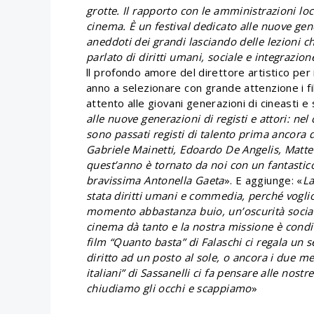
grotte. Il rapporto con le amministrazioni lo
cinema. È un festival dedicato alle nuove gener
aneddoti dei grandi lasciando delle lezioni c
parlato di diritti umani, sociale e integrazion
ll profondo amore del direttore artistico per 
anno a selezionare con grande attenzione i fil
attento alle giovani generazioni di cineasti e
alle nuove generazioni di registi e attori: ne
sono passati registi di talento prima ancora
Gabriele Mainetti, Edoardo De Angelis, Matt
quest’anno è tornato da noi con un fantastico
bravissima Antonella Gaeta
». E aggiunge: «
La
stata diritti umani e commedia, perché voglio
momento abbastanza buio, un’oscurità sociale
cinema dà tanto e la nostra missione è condi
film “Quanto basta” di Falaschi ci regala un s
diritto ad un posto al sole, o ancora i due me
italiani” di Sassanelli ci fa pensare alle nos
chiudiamo gli occhi e scappiamo
»