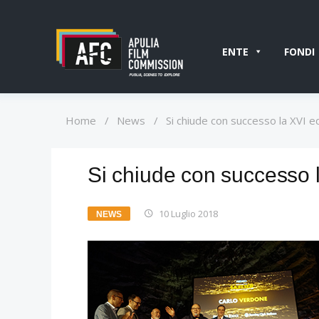
ENTE
FONDI
Home
/
News
/
Si chiude con successo la XVI ed
Si chiude con successo l
10 Luglio 2018
NEWS