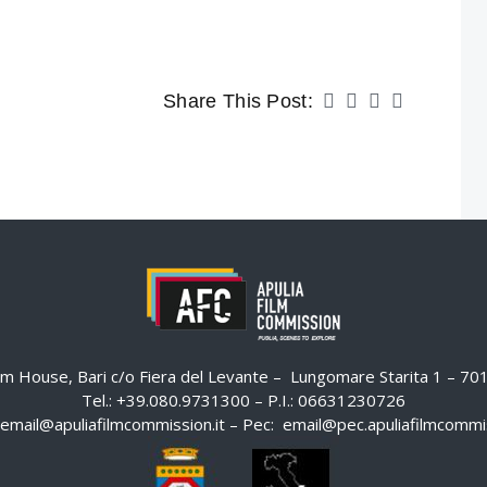
Share This Post:
ilm House, Bari c/o Fiera del Levante – Lungomare Starita 1 – 7
Tel.: +39.080.9731300 – P.I.: 06631230726
email@apuliafilmcommission.it
– Pec:
email@pec.apuliafilmcommis