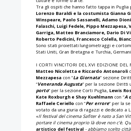
culture e forme d’arte.
Tra gli ospiti che hanno fatto tappa in Puglia 
Lorenzo Baraldi e la costumista Gianna G
Winspeare, Paolo Sassanelli, Adamo Dionis
Falaschi, Luigi Fedele, Pippo Mezzapesa, 
Garriga, Matteo Branciamore, Dario Di Vie
Roberto Pedicini, Francesco Colella, Bian
Sono stati proiettati lungometraggi e cortome
Stati Uniti, Gran Bretagna e Turchia, German
I CORTI VINCITORI DEL XVI EDIZIONE DEL 
Matteo Nicoletta e Riccardo Antonaroli
c
Mezzapesa
con “
La Giornata
” sezione Dirit
“
Veneranda Augusta
” per la sezione Diritt
porto
” per la sezione Corti Puglia,
Lewis Ro
Kate Roxburgh e Shay Kuehlmann
con “
A 
Raffaele Ceriello
con “
Per errore
” per la s
votato da una giuria di ragazzi e dedicato a 
«
Il festival del cinema Safiter è nato a San 
portare il cinema proprio là dove non c’è. Q
artistico del festival
- abbiamo scelto città