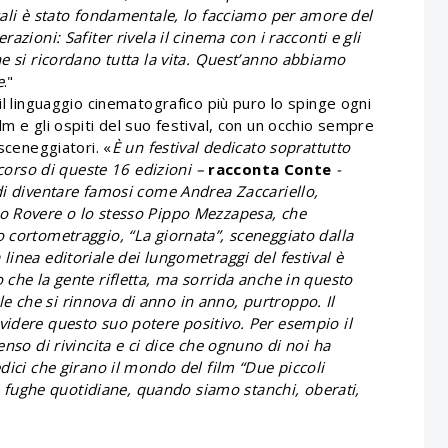
cali è stato fondamentale, lo facciamo per amore del
azioni: Safiter rivela il cinema con i racconti e gli
he si ricordano tutta la vita. Quest’anno abbiamo
e
."
il linguaggio cinematografico più puro lo spinge ogni
m e gli ospiti del suo festival, con un occhio sempre
 sceneggiatori. «
È un festival dedicato soprattutto
l corso di queste 16 edizioni –
racconta Conte
-
 di diventare famosi come Andrea Zaccariello,
eo Rovere o lo stesso Pippo Mezzapesa, che
 cortometraggio, “La giornata”, sceneggiato dalla
 linea editoriale dei lungometraggi del festival è
 che la gente rifletta, ma sorrida anche in questo
 che si rinnova di anno in anno, purtroppo. Il
videre questo suo potere positivo. Per esempio il
enso di rivincita e ci dice che ognuno di noi ha
dici che girano il mondo del film “Due piccoli
tre fughe quotidiane, quando siamo stanchi, oberati,