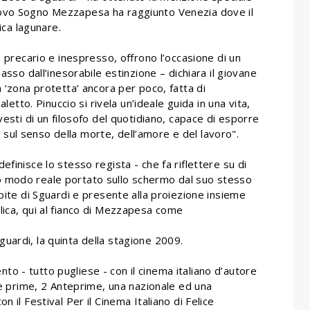
uovo Sogno Mezzapesa ha raggiunto Venezia dove il
ica lagunare.
, precario e inespresso, offrono l’occasione di un
asso dall’inesorabile estinzione – dichiara il giovane
a ‘zona protetta’ ancora per poco, fatta di
aletto. Pinuccio si rivela un’ideale guida in una vita,
vesti di un filosofo del quotidiano, capace di esporre
li sul senso della morte, dell’amore e del lavoro".
finisce lo stesso regista - che fa riflettere su di
o modo reale portato sullo schermo dal suo stesso
spite di Sguardi e presente alla proiezione insieme
lica, qui al fianco di Mezzapesa come
uardi, la quinta della stagione 2009.
o - tutto pugliese - con il cinema italiano d’autore
ere prime, 2 Anteprime, una nazionale ed una
 il Festival Per il Cinema Italiano di Felice