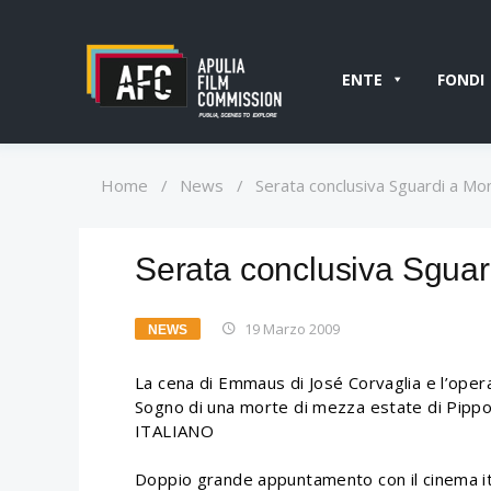
ENTE
FONDI
Home
/
News
/
Serata conclusiva Sguardi a Mo
Serata conclusiva Sguar
19 Marzo 2009
NEWS
La cena di Emmaus di José Corvaglia e l’oper
Sogno di una morte di mezza estate di Pip
ITALIANO
Doppio grande appuntamento con il cinema ita