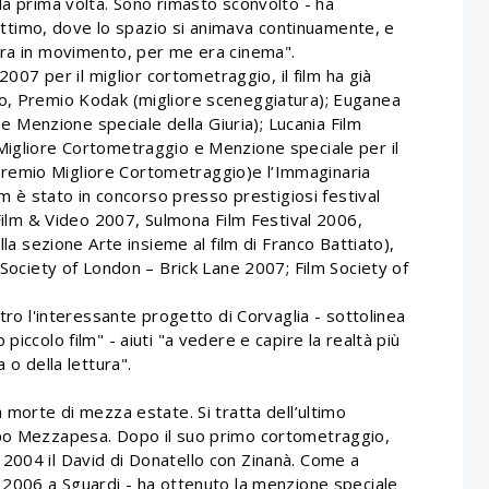
la prima volta. Sono rimasto sconvolto - ha
l'attimo, dove lo spazio si animava continuamente, e
era in movimento, per me era cinema".
 2007 per il miglior cortometraggio, il film ha già
no, Premio Kodak (migliore sceneggiatura); Euganea
Menzione speciale della Giuria); Lucania Film
Migliore Cortometraggio e Menzione speciale per il
remio Migliore Cortometraggio)e l’Immaginaria
ilm è stato in concorso presso prestigiosi festival
 Film & Video 2007, Sulmona Film Festival 2006,
lla sezione Arte insieme al film di Franco Battiato),
 Society of London – Brick Lane 2007; Film Society of
etro l'interessante progetto di Corvaglia - sottolinea
piccolo film" - aiuti "a vedere e capire la realtà più
 o della lettura".
 morte di mezza estate. Si tratta dell’ultimo
ppo Mezzapesa. Dopo il suo primo cortometraggio,
2004 il David di Donatello con Zinanà. Come a
l 2006 a Sguardi - ha ottenuto la menzione speciale