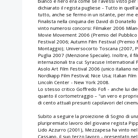
bianco e nero era come se l'avessi visto per 
dichiarato il regista pugliese - Tutto in quel
tutto, anche se fermo in un istante, per me 
Finalista nella cinquina dei David di Donatello
vinto numerosi concorsi: Filmaker 2006 Mila
Movie Movement 2006 (Premio del Pubblico e 
Festival 2006; Autumn Film Festival (Premio 
Montaggio); Universocorto Toscana (2007, P
Puglia 2007 (Menzione Speciale). Inoltre, il f
internazionali tra cui: Syracuse International
Asolo Art Film Festival 2006 (unico italiano ne
Nordkapp Film Festival; Nice Usa; Italian Film
Lincoln Center - New York 2008.
Lo stesso critico Goffredo Fofi - anche lui di
quanto il cortometraggio – "un vero e proprio 
di cento attuali presunti capolavori del cinema
Subito a seguire la proiezione di Sogno di una
pluripremiato lavoro del giovane regista Pi
Lido Azzurro (2001), Mezzapesa ha vinto nel 
Cassano, il suo terzo lavoro - presentato ne