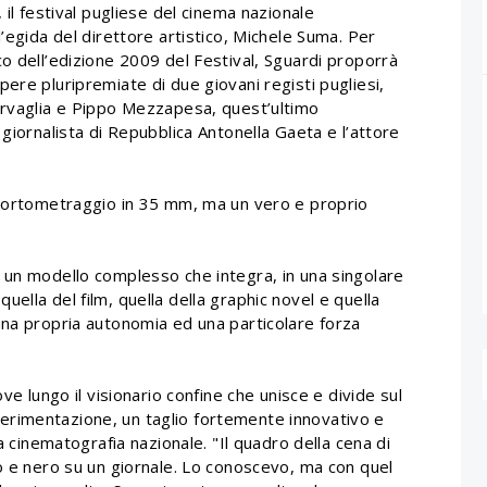
 il festival pugliese del cinema nazionale
’egida del direttore artistico, Michele Suma. Per
o dell’edizione 2009 del Festival, Sguardi proporrà
ere pluripremiate di due giovani registi pugliesi,
orvaglia e Pippo Mezzapesa, quest’ultimo
 giornalista di Repubblica Antonella Gaeta e l’attore
 cortometraggio in 35 mm, ma un vero e proprio
 un modello complesso che integra, in una singolare
ella del film, quella della graphic novel e quella
una propria autonomia ed una particolare forza
ve lungo il visionario confine che unisce e divide sul
rimentazione, un taglio fortemente innovativo e
a cinematografia nazionale. "Il quadro della cena di
co e nero su un giornale. Lo conoscevo, ma con quel