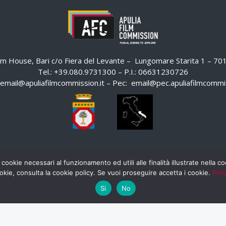
ilm House, Bari c/o Fiera del Levante – Lungomare Starita 1 – 7
Tel.: +39.080.9731300 – P.I.: 06631230726
email@apuliafilmcommission.it
– Pec:
email@pec.apuliafilmcommis
 cookie necessari al funzionamento ed utili alle finalità illustrate nella 
okie, consulta la cookie policy. Se vuoi proseguire accetta i cookie.
Priv
Si
No
HOME
WHISTLEBLOWING
AREA RISERVATA