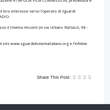
estazione è l’APULIA FILM COMMISSION, presieduta e
 loro interesse verso l’operato di Sguardi:
ADIO.
sso il Cinema Visconti (in via Urbano Rattazzi, 98 -
il sito www.sguardidicinemaitaliano.org e l’infoline
Share This Post: