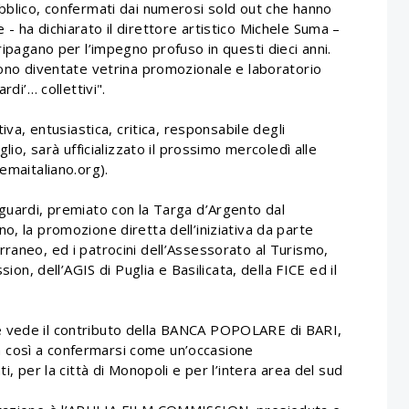
ubblico, confermati dai numerosi sold out che hanno
- ha dichiarato il direttore artistico Michele Suma –
ripagano per l’impegno profuso in questi dieci anni.
sono diventate vetrina promozionale e laboratorio
rdi’… collettivi".
tiva, entusiastica, critica, responsabile degli
glio, sarà ufficializzato il prossimo mercoledì alle
emaitaliano.org).
Sguardi, premiato con la Targa d’Argento dal
o, la promozione diretta dell’iniziativa da parte
raneo, ed i patrocini dell’Assessorato al Turismo,
sion, dell’AGIS di Puglia e Basilicata, della FICE ed il
e vede il contributo della BANCA POPOLARE di BARI,
inua così a confermarsi come un’occasione
i, per la città di Monopoli e per l’intera area del sud