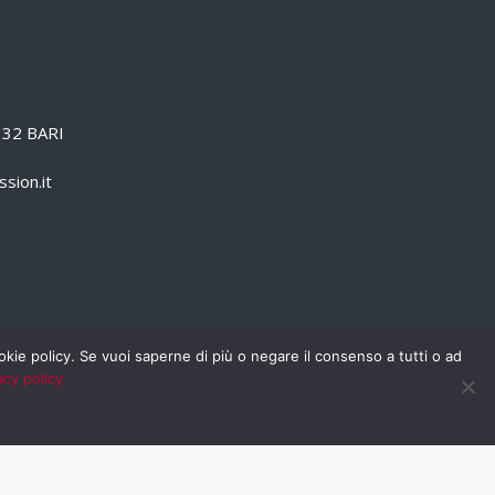
0132 BARI
sion.it
cookie policy. Se vuoi saperne di più o negare il consenso a tutti o ad
acy policy
PRIVACY POLICY
RSS
RASSEGNA STAMPA