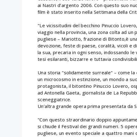
ai Nastri d’argento 2006. Con questo suo n
film è stato inserito nella Settimana della Crit
"Le vicissitudini del becchino Pinuccio Lovero
viaggio nella provincia, una zona colta ad un p
pugliese – Mariotto, frazione di Bitonto,è un
devozione, feste di paese, coralità, vicoli e di
la sua, precaria in ogni senso, indossando le 
tesi esilaranti, bizzarre e tuttavia condivisibi
Una storia "solidamente surreale" – come la de
un microcosmo in estinzione, un mondo a su
protagonista, il bitontino Pinuccio Lovero, o
ad Antonella Gaeta, giornalista de La Repubb
sceneggiatrice.
Un’altra grande opera prima presentata da Sg
"Con questo straordinario doppio appuntament
si chiude il Festival dei grandi numeri. 5 op
pugliese, un evento speciale a quattro mani con