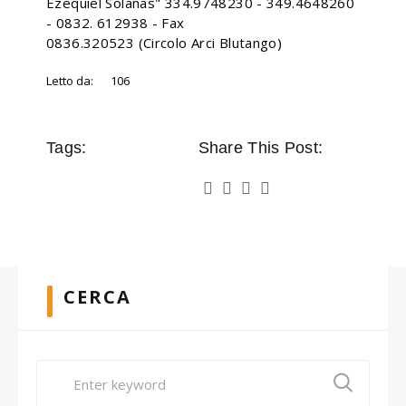
Ezequiel Solanas" 334.9748230 - 349.4648260
- 0832. 612938 - Fax
0836.320523 (Circolo Arci Blutango)
Letto da:
106
Tags:
Share This Post:
CERCA