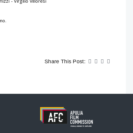
zzi - Virgilio Villoresi
no.
Share This Post: