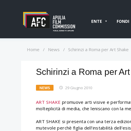
ENTE
FONDI
Home
/
News
/
Schirinzi a Roma per Art Shake
Schirinzi a Roma per Ar
29 Giugno 2010
NEWS
ART SHAKE
promuove arti visive e performati
molteplicità di media, che leniscano con la mer
ART SHAKE si presenta con una terza edizione
mutevole perchè figlia dell’instabilità dell’esi