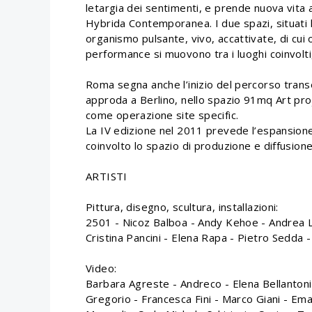
letargia dei sentimenti, e prende nuova vita
Hybrida Contemporanea. I due spazi, situati l’u
organismo pulsante, vivo, accattivate, di cui 
performance si muovono tra i luoghi coinvolti
Roma segna anche l’inizio del percorso tra
approda a Berlino, nello spazio 91mq Art pr
come operazione site specific.
La IV edizione nel 2011 prevede l’espansione 
coinvolto lo spazio di produzione e diffusione
ARTISTI
Pittura, disegno, scultura, installazioni:
2501 - Nicoz Balboa - Andy Kehoe - Andrea L
Cristina Pancini - Elena Rapa - Pietro Sedda 
Video:
Barbara Agreste - Andreco - Elena Bellantoni 
Gregorio - Francesca Fini - Marco Giani - E