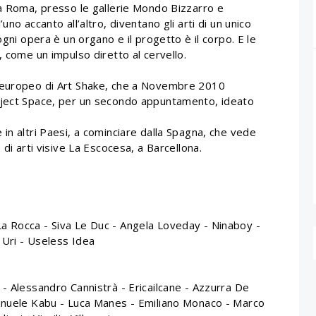
 a Roma, presso le gallerie Mondo Bizzarro e
no accanto all’altro, diventano gli arti di un unico
ogni opera è un organo e il progetto è il corpo. E le
, come un impulso diretto al cervello.
nseuropeo di Art Shake, che a Novembre 2010
oject Space, per un secondo appuntamento, ideato
in altri Paesi, a cominciare dalla Spagna, che vede
 di arti visive La Escocesa, a Barcellona.
a Rocca - Siva Le Duc - Angela Loveday - Ninaboy -
- Uri - Useless Idea
- Alessandro Cannistrà - Ericailcane - Azzurra De
manuele Kabu - Luca Manes - Emiliano Monaco - Marco