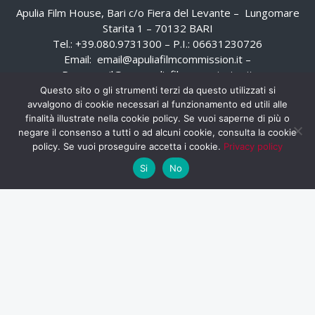
Apulia Film House, Bari c/o Fiera del Levante – Lungomare
Starita 1 – 70132 BARI
Tel.: +39.080.9731300 – P.I.: 06631230726
Email:
email@apuliafilmcommission.it
–
Pec:
email@pec.apuliafilmcommission.it
Questo sito o gli strumenti terzi da questo utilizzati si
avvalgono di cookie necessari al funzionamento ed utili alle
finalità illustrate nella cookie policy. Se vuoi saperne di più o
negare il consenso a tutti o ad alcuni cookie, consulta la cookie
policy. Se vuoi proseguire accetta i cookie.
Privacy policy
Si
No
HOME
WHISTLEBLOWING
AREA RISERVATA
PRIVACY POLICY
RSS
RASSEGNA STAMPA