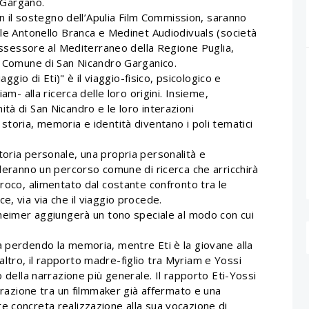
l Gargano.
con il sostegno dell’Apulia Film Commission, saranno
ale Antonello Branca e Medinet Audiodivuals (società
, assessore al Mediterraneo della Regione Puglia,
el Comune di San Nicandro Garganico.
aggio di Eti)" è il viaggio-fisico, psicologico e
am- alla ricerca delle loro origini. Insieme,
tà di San Nicandro e le loro interazioni
storia, memoria e identità diventano i poli tematici
toria personale, una propria personalità e
ideranno un percorso comune di ricerca che arricchirà
proco, alimentato dal costante confronto tra le
e, via via che il viaggio procede.
zheimer aggiungerà un tono speciale al modo con cui
a perdendo la memoria, mentre Eti è la giovane alla
ltro, il rapporto madre-figlio tra Myriam e Yossi
o della narrazione più generale. Il rapporto Eti-Yossi
terazione tra un filmmaker già affermato e una
e concreta realizzazione alla sua vocazione di