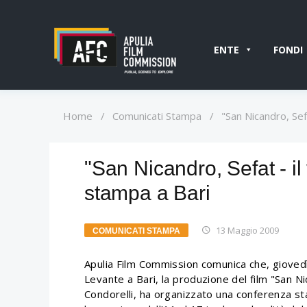
ENTE
FONDI
Home
/
Comunicati Stampa
/
"San Nicandro, Sef
"San Nicandro, Sefat - il
stampa a Bari
13 Maggio 2009
COMUNICATI STAMPA
Apulia Film Commission comunica che, giovedì 
Levante a Bari, la produzione del film "San Nic
Condorelli, ha organizzato una conferenza st