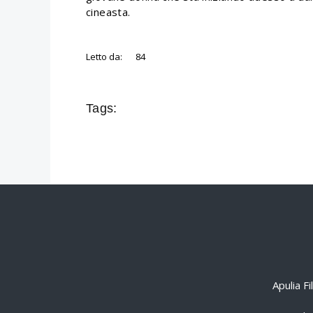
cineasta.
Letto da:
84
Tags:
Apulia F