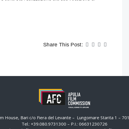
Share This Post:
ilm House, Bari c/o Fiera del Levante – Lungomare Starita 1 – 7
Tel.: +39.080.9731300 – P.I.: 06631230726