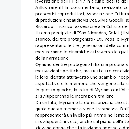
lavorazione dall’11 al 17 in alcune località de
A illustrare il film documentario, realizzato 
presenti: i coproduttori, Associazione Cultur
di produzioni cineaudiovisive),Silvia Godelli
Riccardo Tricarico, assessore alla Cultura d
Il tema principale di "San Nicandro, Sefat (Il vi
storico, dei tre protagonisti- Eti, Yossi e Myri
rappresentano le tre generazioni della comuni
mostreranno le dinamiche attraverso le quali 
della narrazione.
Ognuno dei tre protagonisti ha una propria s
motivazioni specifiche, ma tutti e tre condiv
la loro identità attraverso uno scambio, reci
aspettative e le memorie che vengono alla luc
In questo quadro, la lotta di Myriam con l’Al
si svilupperanno le interazioni tra loro.
Da un lato, Myriam è la donna anziana che st
quale questa memoria viene trasmessa. Dall’a
rappresenterà un livello più intimo nell’ambit
si svilupperà, invece, anche sul piano dell’in
giovane donna che sta iniziando adesso a dar