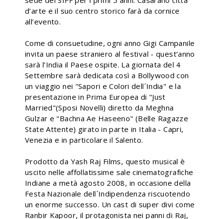
sede del SIFF per i primi 5 anni. Casarano città
d’arte e il suo centro storico farà da cornice
all’evento.
Come di consuetudine, ogni anno Gigi Campanile
invita un paese straniero al festival - quest’anno
sarà l’India il Paese ospite. La giornata del 4
Settembre sarà dedicata così a Bollywood con
un viaggio nei "Sapori e Colori dell´India" e la
presentazione in Prima Europea di "Just
Married"(Sposi Novelli) diretto da Meghna
Gulzar e "Bachna Ae Haseeno" (Belle Ragazze
State Attente) girato in parte in Italia - Capri,
Venezia e in particolare il Salento.
Prodotto da Yash Raj Films, questo musical è
uscito nelle affollatissime sale cinematografiche
Indiane a metà agosto 2008, in occasione della
Festa Nazionale dell´Indipendenza riscuotendo
un enorme successo. Un cast di super divi come
Ranbir Kapoor, il protagonista nei panni di Raj,