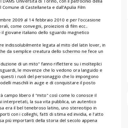
 DAMS Università di Torino, con il patrocinio della
l Comune di Castellaneta e dall’Apulia Film
embre 2009 al 14 febbraio 2010 e per l’occasione
rali, come convegni, proiezioni di film ecc..
 il giovane italiano dello sguardo magnetico
re indissolubilmente legata al mito del latin lover, in
che da semplice creatura dello schermo ne fece un
duzione di un mito" fanno riflettere su i molteplici
li sguardi, le movenze che lo vedono ora languido e
 questi i ruoli del personaggio che lo impongono
delli maschili in auge e di conquistare il posto
à campo libero il "mito" così come lo conosce il
i interpretati, la sua vita pubblica, un autentico
ssa era il bel tenebroso latino, uno stereotipo in
rti con i colleghi, fatti di stima ed invidia, e l’atto
assa più importanti della storia del secolo appena