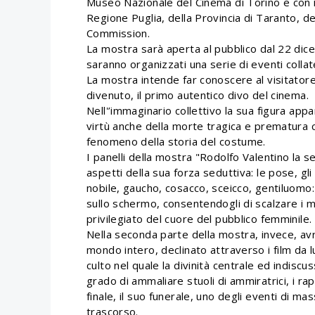
Museo Nazionale del Cinema di Torino e con il
Regione Puglia, della Provincia di Taranto, de
Commission.
La mostra sarà aperta al pubblico dal 22 dic
saranno organizzati una serie di eventi collate
La mostra intende far conoscere al visitatore
divenuto, il primo autentico divo del cinema.
Nell'’immaginario collettivo la sua figura appa
virtù anche della morte tragica e prematura 
fenomeno della storia del costume.
I panelli della mostra "Rodolfo Valentino la se
aspetti della sua forza seduttiva: le pose, g
nobile, gaucho, cosacco, sceicco, gentiluomo:
sullo schermo, consentendogli di scalzare i mo
privilegiato del cuore del pubblico femminile.
Nella seconda parte della mostra, invece, avr
mondo intero, declinato attraverso i film da lu
culto nel quale la divinità centrale ed indiscu
grado di ammaliare stuoli di ammiratrici, i rappo
finale, il suo funerale, uno degli eventi di m
trascorso.