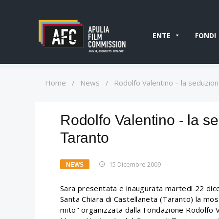
ENTE
FONDI
Home
/
News
/
Rodolfo Valentino – la seduzion
Rodolfo Valentino - la se
Taranto
15 Dicembre 2009
NEWS
Sara presentata e inaugurata martedì 22 dic
Santa Chiara di Castellaneta (Taranto) la mo
mito" organizzata dalla Fondazione Rodolfo Va