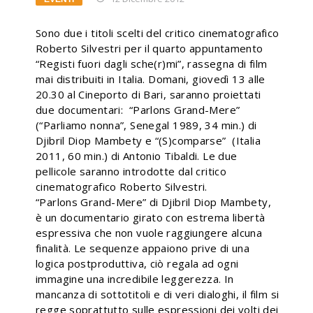
Sono due i titoli scelti del critico cinematografico
Roberto Silvestri per il quarto appuntamento
“Registi fuori dagli sche(r)mi”, rassegna di film
mai distribuiti in Italia. Domani, giovedì 13 alle
20.30 al Cineporto di Bari, saranno proiettati
due documentari: “Parlons Grand-Mere”
(“Parliamo nonna”, Senegal 1989, 34 min.) di
Djibril Diop Mambety e “(S)comparse” (Italia
2011, 60 min.) di Antonio Tibaldi. Le due
pellicole saranno introdotte dal critico
cinematografico Roberto Silvestri.
“Parlons Grand-Mere” di Djibril Diop Mambety,
è un documentario girato con estrema libertà
espressiva che non vuole raggiungere alcuna
finalità. Le sequenze appaiono prive di una
logica postproduttiva, ciò regala ad ogni
immagine una incredibile leggerezza. In
mancanza di sottotitoli e di veri dialoghi, il film si
regge soprattutto sulle espressioni dei volti dei