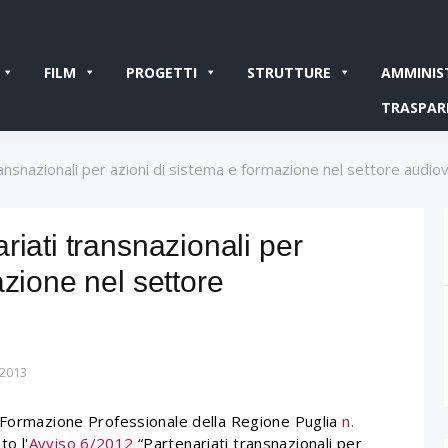
FILM
PROGETTI
STRUTTURE
AMMINIS
TRASPAR
ransnazionali per azioni di sistema e formazione nel settore audiov
riati transnazionali per
azione nel settore
 2013
o Formazione Professionale della Regione Puglia
n.
to l'
Avviso 6/2012
“Partenariati transnazionali per