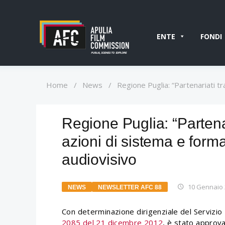
ENTE
FONDI
Home
/
News
/
Regione Puglia: “Partenariati t
Regione Puglia: “Partena
azioni di sistema e form
audiovisivo
10 Gennaio
NEWS
NEWSLETTER AFC 88
Con determinazione dirigenziale del Servizi
2085 del 21 dicembre 2012
, è stato approva