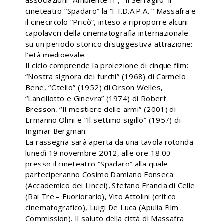
associazioni “Ambiente H”, “Il Serraglio” il
cineteatro “Spadaro” la “F.I.D.A.P.A. “ Massafra e
il cinecircolo “Pricò”, inteso a riproporre alcuni
capolavori della cinematografia internazionale
su un periodo storico di suggestiva attrazione:
l’età medioevale.
Il ciclo comprende la proiezione di cinque film:
“Nostra signora dei turchi” (1968) di Carmelo
Bene, “Otello” (1952) di Orson Welles,
“Lancillotto e Ginevra” (1974) di Robert
Bresson, “Il mestiere delle armi” (2001) di
Ermanno Olmi e “Il settimo sigillo” (1957) di
Ingmar Bergman.
La rassegna sarà aperta da una tavola rotonda
lunedì 19 novembre 2012, alle ore 18.00
presso il cineteatro “Spadaro” alla quale
parteciperanno Cosimo Damiano Fonseca
(Accademico dei Lincei), Stefano Francia di Celle
(Rai Tre – Fuoriorario), Vito Attolini (critico
cinematografico), Luigi De Luca (Apulia Film
Commission). Il saluto della città di Massafra