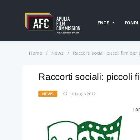
ENTE
FONDI
Home
/
News
/
Raccorti sociali: piccoli film per
Raccorti sociali: piccoli 
10 Luglio 2012
NEWS
Tor