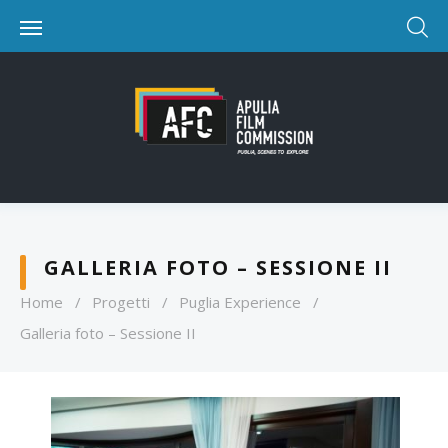
GALLERIA FOTO – SESSIONE II
Home
/
Progetti
/
Puglia Experience
/
Galleria foto – Sessione II