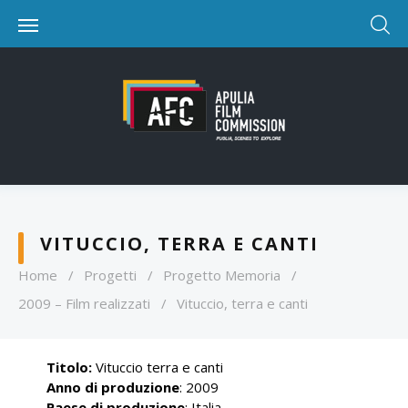
VITUCCIO, TERRA E CANTI
Home
/
Progetti
/
Progetto Memoria
/
2009 – Film realizzati
/
Vituccio, terra e canti
Titolo:
Vituccio terra e canti
Anno di produzione
: 2009
Paese di produzione
: Italia