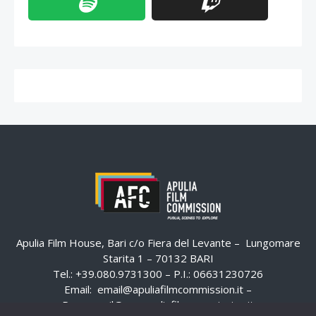
Apulia Film House, Bari c/o Fiera del Levante – Lungomare
Starita 1 – 70132 BARI
Tel.: +39.080.9731300 – P.I.: 06631230726
Email:
email@apuliafilmcommission.it
–
Pec:
email@pec.apuliafilmcommission.it