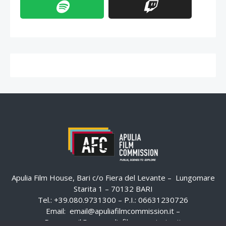
Apulia Film House, Bari c/o Fiera del Levante – Lungomare
Starita 1 – 70132 BARI
Tel.: +39.080.9731300 – P.I.: 06631230726
Email:
email@apuliafilmcommission.it
–
Pec:
email@pec.apuliafilmcommission.it