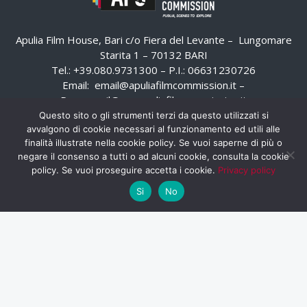
Apulia Film House, Bari c/o Fiera del Levante – Lungomare
Starita 1 – 70132 BARI
Tel.: +39.080.9731300 – P.I.: 06631230726
Email:
email@apuliafilmcommission.it
–
Pec:
email@pec.apuliafilmcommission.it
Questo sito o gli strumenti terzi da questo utilizzati si
avvalgono di cookie necessari al funzionamento ed utili alle
finalità illustrate nella cookie policy. Se vuoi saperne di più o
negare il consenso a tutti o ad alcuni cookie, consulta la cookie
policy. Se vuoi proseguire accetta i cookie.
Privacy policy
Si
No
HOME
WHISTLEBLOWING
AREA RISERVATA
PRIVACY POLICY
RSS
RASSEGNA STAMPA