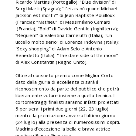
Ricardo Martins (Portogallo); “Blue division” di
Sergi Marti (Spagna); ‘’t’etais où quand Michael
Jackson est mort ?’’ di Jean Baptiste Pouilloux
(Francia); “Mathieu” di Massimiliano Camaiti
(Francia); “Bold” di Davide Gentile (Inghilterra);
“Requiem” di Valentina Carnelutti (Italia); “Un
uccello molto serio” di Lorenza Indovina (Italia);
“Sexy shopping” di Adam Selo e Antonio
Benedetto (Italia); “The dare side of thr moon”
di Alex Constantin (Regno Unito).
Oltre al consueto premio come Miglior Corto
dato dalla giuria di eccellenza ci sarà il
riconoscimento da parte del pubblico che potrà
liberamente votare insieme a quella tecnica. I
cortometraggi finalisti saranno infatti proiettati
5 per sera: i primi due giorni (22, 23 luglio)
mentre la premiazione avverrà l’ultimo giorno
(24 luglio) alla presenza di numerosissimi ospiti.
Madrina d’eccezione la bella e brava attrice
pugliese Bianca Guaccero.