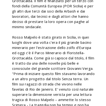
Grottacalda. Il film è finanziato per un terzo con
fondi della Comunità Europea (POR Sicilia) e per
gli altri due terzi dai soci della Arbash e dai
lavoratori, dai tecnici e dagli attori che hanno
deciso di prestare la loro opera con paghe al
minimo sindacale.
Rosso Malpelo è stato girato in Sicilia, in quei
luoghi dove una volta c’era il più grande bacino
minerario per l’estrazione dello zolfo d’Europa
ed oggi c’è il Parco Minerario di Floristella-
Grottacalda. Come già si capisce dal titolo, il film
è tratto da una delle novelle più belle e
conosciute del grande scrittore Giovanni Verga.
"Prima di iniziare questo film stavamo lavorando
a un altro progetto dal titolo Senza terra. Un
film sui ragazzi di strada che vivono nelle
favelas di Rio de Janeiro. E’ venuto così naturale
superare la dimensione verista per una lettura
tragica di Rosso Malpelo – ammette lo stesso
Scimeca - La tragedia non ha tempo e non ha