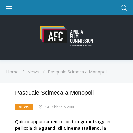
Home
/
News
/
Pasquale Scimeca a Monopoli
Pasquale Scimeca a Monopoli
14 Febbraio 2008
NEWS
Quinto appuntamento con i lungometraggi in
pellicola di
Sguardi di Cinema Italiano
, la