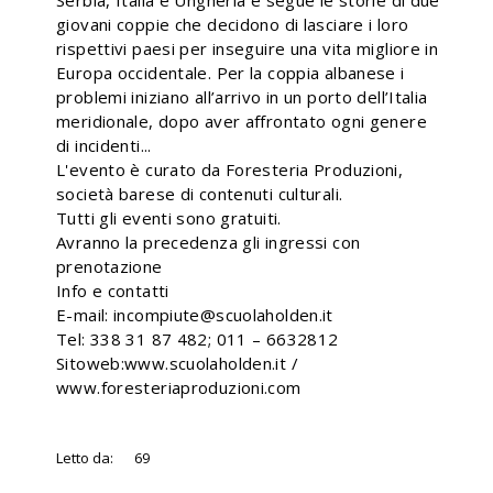
Serbia, Italia e Ungheria e segue le storie di due
giovani coppie che decidono di lasciare i loro
rispettivi paesi per inseguire una vita migliore in
Europa occidentale. Per la coppia albanese i
problemi iniziano all’arrivo in un porto dell’Italia
meridionale, dopo aver affrontato ogni genere
di incidenti...
L'evento è curato da Foresteria Produzioni,
società barese di contenuti culturali.
Tutti gli eventi sono gratuiti.
Avranno la precedenza gli ingressi con
prenotazione
Info e contatti
E-mail: incompiute@scuolaholden.it
Tel: 338 31 87 482; 011 – 6632812
Sitoweb:www.scuolaholden.it /
www.foresteriaproduzioni.com
Letto da:
69