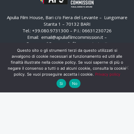
Apulia Film House, Bari c/o Fiera del Levante – Lungomare
Starita 1 – 70132 BARI
Tel.: +39.080.9731300 – P.I.: 06631230726
Email:
email@apuliafilmcommission.it
–
Pec:
email@pec.apuliafilmcommission.it
Questo sito o gli strumenti terzi da questo utilizzati si
avvalgono di cookie necessari al funzionamento ed utili alle
finalità illustrate nella cookie policy. Se vuoi saperne di più o
negare il consenso a tutti o ad alcuni cookie, consulta la cookie
policy. Se vuoi proseguire accetta i cookie.
Privacy policy
Si
No
HOME
WHISTLEBLOWING
AREA RISERVATA
PRIVACY POLICY
RSS
RASSEGNA STAMPA