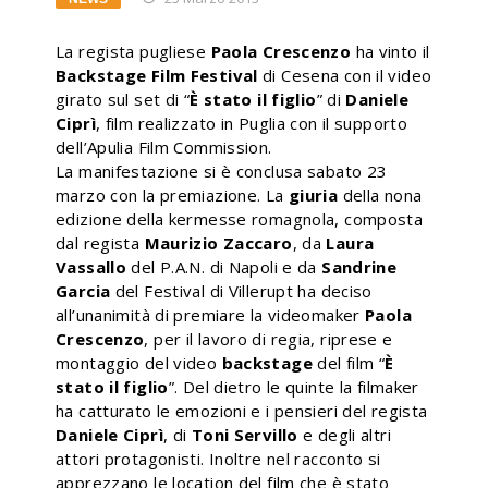
La regista pugliese
Paola Crescenzo
ha vinto il
Backstage Film Festival
di Cesena con il video
girato sul set di “
È stato il figlio
” di
Daniele
Ciprì
, film realizzato in Puglia con il supporto
dell’Apulia Film Commission.
La manifestazione si è conclusa sabato 23
marzo con la premiazione. La
giuria
della nona
edizione della kermesse romagnola, composta
dal regista
Maurizio Zaccaro
, da
Laura
Vassallo
del P.A.N. di Napoli e da
Sandrine
Garcia
del Festival di Villerupt ha deciso
all’unanimità di premiare la videomaker
Paola
Crescenzo
, per il lavoro di regia, riprese e
montaggio del video
backstage
del film “
È
stato il figlio
”. Del dietro le quinte la filmaker
ha catturato le emozioni e i pensieri del regista
Daniele Ciprì
, di
Toni Servillo
e degli altri
attori protagonisti. Inoltre nel racconto si
apprezzano le location del film che è stato