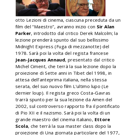
otto Lezioni di cinema, ciascuna preceduta da un
film del “Maestro”, avranno inizio con
Sir Alan
Parker
, introdotto dal critico Derek Malcolm; la
lezione prenderà spunto dal suo bellissimo
Midnight Express (Fuga di mezzanotte) del
1978. Sarà poi la volta del regista francese
Jean-Jacques Annaud
, presentato dal critico
Michel Ciment, che terrà la sua lezione dopo la
proiezione di Sette anni in Tibet del 1998, in
attesa dell’anteprima italiana, nella stessa
serata, del suo nuovo film L’ultimo lupo (Le
dernier loup). Il regista greco Costa-Gavras
trarrà spunto per la sua lezione da Amen del
2002, sul controverso rapporto fra il pontificato
di Pio XII e il nazismo. Sarà poi la volta di un
grande maestro del cinema italiano,
Ettore
Scola
, che terrà la sua master class dopo la
proiezione di Una giornata particolare del 1977,