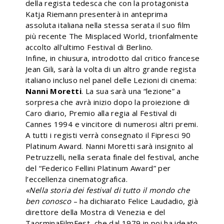
della regista tedesca che con la protagonista
Katja Riemann presenterà in anteprima
assoluta italiana nella stessa serata il suo film
più recente The Misplaced World, trionfalmente
accolto all’ultimo Festival di Berlino.
Infine, in chiusura, introdotto dal critico francese
Jean Gili, sarà la volta di un altro grande regista
italiano incluso nel panel delle Lezioni di cinema:
Nanni Moretti
. La sua sarà una “lezione” a
sorpresa che avrà inizio dopo la proiezione di
Caro diario, Premio alla regia al Festival di
Cannes 1994 e vincitore di numerosi altri premi.
A tutti i registi verrà consegnato il Fipresci 90
Platinum Award. Nanni Moretti sarà insignito al
Petruzzelli, nella serata finale del festival, anche
del “Federico Fellini Platinum Award” per
l’eccellenza cinematografica.
«Nella storia dei festival di tutto il mondo che
ben conosco
– ha dichiarato Felice Laudadio, già
direttore della Mostra di Venezia e del
TaorminaFilmFest, che dal 1979 in poi ha ideato