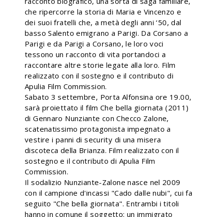
racconto biografico, una sorta di saga familiare,
che ripercorre la storia di Maria e Vincenzo e
dei suoi fratelli che, a metà degli anni ‘50, dal
basso Salento emigrano a Parigi. Da Corsano a
Parigi e da Parigi a Corsano, le loro voci
tessono un racconto di vita portandoci a
raccontare altre storie legate alla loro. Film
realizzato con il sostegno e il contributo di
Apulia Film Commission.
Sabato 3 settembre, Porta Alfonsina ore 19.00,
sarà proiettato il film Che bella giornata (2011)
di Gennaro Nunziante con Checco Zalone,
scatenatissimo protagonista impegnato a
vestire i panni di security di una misera
discoteca della Brianza. Film realizzato con il
sostegno e il contributo di Apulia Film
Commission.
Il sodalizio Nunziante-Zalone nasce nel 2009
con il campione d'incassi "Cado dalle nubi", cui fa
seguito "Che bella giornata". Entrambi i titoli
hanno in comune il soggetto: un immigrato