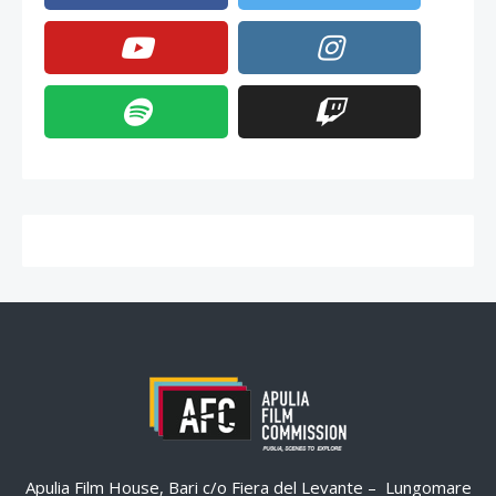
Apulia Film House, Bari c/o Fiera del Levante – Lungomare