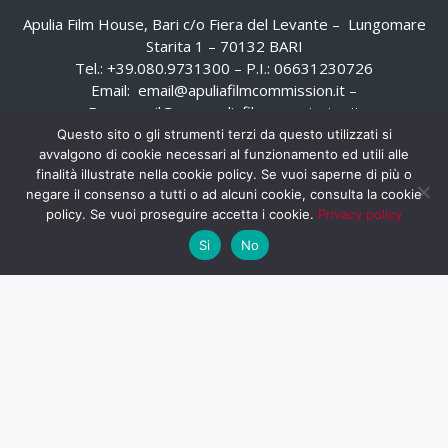
Apulia Film House, Bari c/o Fiera del Levante – Lungomare
Starita 1 – 70132 BARI
Tel.: +39.080.9731300 – P.I.: 06631230726
Email:
email@apuliafilmcommission.it
–
Pec:
email@pec.apuliafilmcommission.it
Questo sito o gli strumenti terzi da questo utilizzati si
avvalgono di cookie necessari al funzionamento ed utili alle
finalità illustrate nella cookie policy. Se vuoi saperne di più o
negare il consenso a tutti o ad alcuni cookie, consulta la cookie
policy. Se vuoi proseguire accetta i cookie.
Privacy policy
Si
No
HOME
WHISTLEBLOWING
AREA RISERVATA
PRIVACY POLICY
RSS
RASSEGNA STAMPA