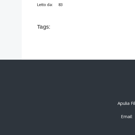
Letto da:
83
Tags:
Apulia F
Email: