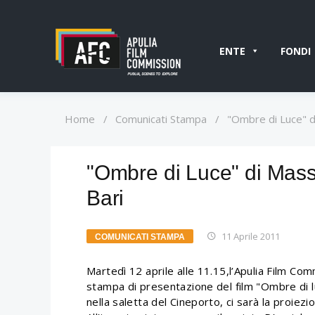
ENTE
FONDI
Home
/
Comunicati Stampa
/
"Ombre di Luce" di
"Ombre di Luce" di Massi
Bari
11 Aprile 2011
COMUNICATI STAMPA
Martedì 12 aprile alle 11.15,l’Apulia Film Com
stampa di presentazione del film "Ombre di lu
nella saletta del Cineporto, ci sarà la proiezi