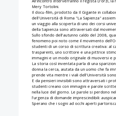
All’incontro interverranno il regista D’orzi, 
Mery Tortolini.
Il docu-film, prodotto da Il Gigante in collab
dell’Università di Roma "La Sapienza" assiem
un viaggio alla scoperta di uno dei corsi univer
della Sapienza sono attraversati dal movimen
Sullo sfondo dell’autunno caldo del 2008, quan
fenomeno poi noto come il movimento dell’O
studenti di un corso di scrittura creativa: al ca
trasparenti, uno scrittore e una pittrice stim
immagini e un modo originale di muoversi e p
La storia così inventata parla di una sparizio
donna la cerca, aiutata da un uomo che fa imma
prende vita mentre i viali dell’Università so
E da pensieri invisibili sono attraversati i p
studenti creano con immagini e parole scritte
nella luce del giorno. Le parole si perdono nel
l’urgenza di domande imprescindibili: auspica
Sperano che i sogni ad occhi aperti partorisc