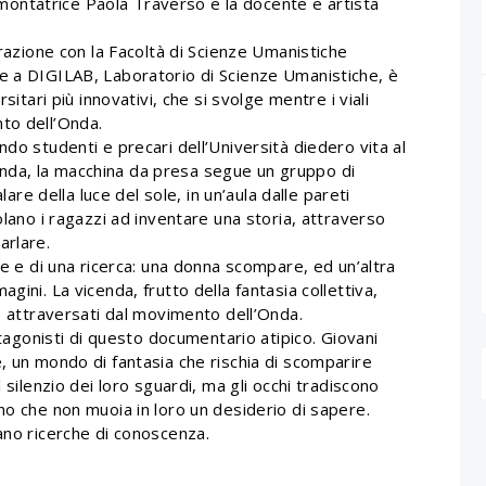
la montatrice Paola Traverso e la docente e artista
orazione con la Facoltà di Scienze Umanistiche
e a DIGILAB, Laboratorio di Scienze Umanistiche, è
sitari più innovativi, che si svolge mentre i viali
to dell’Onda.
do studenti e precari dell’Università diedero vita al
nda, la macchina da presa segue un gruppo di
lare della luce del sole, in un’aula dalle pareti
olano i ragazzi ad inventare una storia, attraverso
arlare.
ne e di una ricerca: una donna scompare, ed un’altra
gini. La vicenda, frutto della fantasia collettiva,
no attraversati dal movimento dell’Onda.
rotagonisti di questo documentario atipico. Giovani
, un mondo di fantasia che rischia di scomparire
 silenzio dei loro sguardi, ma gli occhi tradiscono
no che non muoia in loro un desiderio di sapere.
ano ricerche di conoscenza.