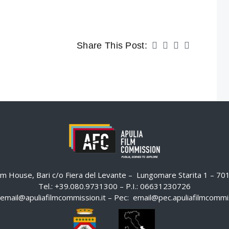
Share This Post:
ilm House, Bari c/o Fiera del Levante – Lungomare Starita 1 – 7
Tel.: +39.080.9731300 – P.I.: 06631230726
email@apuliafilmcommission.it
– Pec:
email@pec.apuliafilmcommis