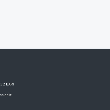
0132 BARI
sion.it