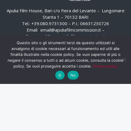
Apulia Film House, Bari c/o Fiera del Levante – Lungomare
Starita 1 – 70132 BARI
Tel.: +39.080.9731300 – P.I.: 06631230726
Email:
email@apuliafilmcommission.it
–
Pec:
email@pec.apuliafilmcommission.it
Questo sito o gli strumenti terzi da questo utilizzati si
avvalgono di cookie necessari al funzionamento ed utili alle
finalità illustrate nella cookie policy. Se vuoi saperne di più o
negare il consenso a tutti o ad alcuni cookie, consulta la cookie
policy. Se vuoi proseguire accetta i cookie.
Privacy policy
Si
No
HOME
WHISTLEBLOWING
AREA RISERVATA
PRIVACY POLICY
RSS
RASSEGNA STAMPA