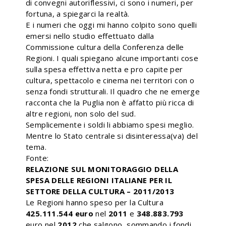
di convegni autoriflessivi, ci sono i numeri, per
fortuna, a spiegarci la realtà.
E i numeri che oggi mi hanno colpito sono quelli
emersi nello studio effettuato dalla
Commissione cultura della Conferenza delle
Regioni. I quali spiegano alcune importanti cose
sulla spesa effettiva netta e pro capite per
cultura, spettacolo e cinema nei territori con o
senza fondi strutturali. Il quadro che ne emerge
racconta che la Puglia non è affatto più ricca di
altre regioni, non solo del sud.
Semplicemente i soldi li abbiamo spesi meglio.
Mentre lo Stato centrale si disinteressa(va) del
tema.
Fonte:
R
ELAZIONE SUL MONITORAGGIO DELLA
SPESA DELLE REGIONI ITALIANE PER IL
SETTORE DELLA CULTURA
– 2011/2013
Le Regioni hanno speso per la Cultura
425.111.544 euro
nel
2011
e
348.883.793
euro nel
2012
che salgono, sommando i fondi