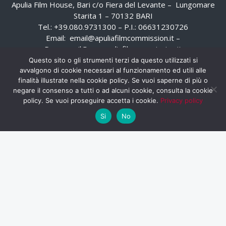
Apulia Film House, Bari c/o Fiera del Levante – Lungomare
Starita 1 – 70132 BARI
Tel.: +39.080.9731300 – P.I.: 06631230726
Email:
email@apuliafilmcommission.it
–
Pec:
email@pec.apuliafilmcommission.it
Questo sito o gli strumenti terzi da questo utilizzati si
avvalgono di cookie necessari al funzionamento ed utili alle
finalità illustrate nella cookie policy. Se vuoi saperne di più o
negare il consenso a tutti o ad alcuni cookie, consulta la cookie
policy. Se vuoi proseguire accetta i cookie.
Privacy policy
Si
No
HOME
WHISTLEBLOWING
AREA RISERVATA
PRIVACY POLICY
RSS
RASSEGNA STAMPA