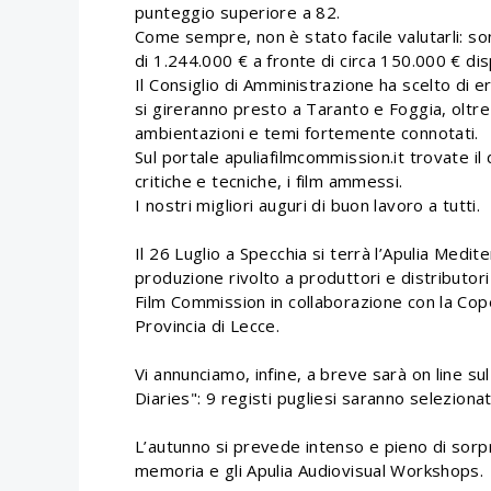
punteggio superiore a 82.
Come sempre, non è stato facile valutarli: s
di 1.244.000 € a fronte di circa 150.000 € disp
Il Consiglio di Amministrazione ha scelto di e
si gireranno presto a Taranto e Foggia, oltr
ambientazioni e temi fortemente connotati.
Sul portale apuliafilmcommission.it trovate il 
critiche e tecniche, i film ammessi.
I nostri migliori auguri di buon lavoro a tutti.
Il 26 Luglio a Specchia si terrà l’Apulia Medi
produzione rivolto a produttori e distributori
Film Commission in collaborazione con la Cope
Provincia di Lecce.
Vi annunciamo, infine, a breve sarà on line su
Diaries": 9 registi pugliesi saranno seleziona
L’autunno si prevede intenso e pieno di sorpr
memoria e gli Apulia Audiovisual Workshops.