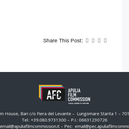
Share This Post:
ilm House, Bari c/o Fiera del Levante – Lungomare Starita 1 – 7
Tel.: +39.080.9731300 – P.I.: 06631230726
email@apuliafilmcommission.it
– Pec:
email@pec.apuliafilmcommis