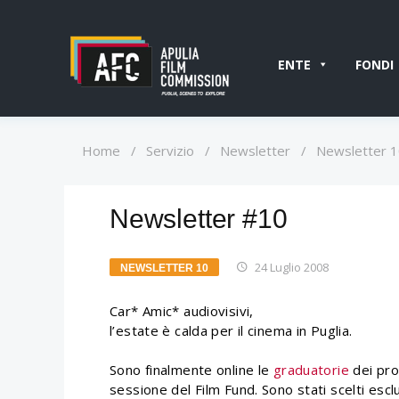
ENTE
FONDI
Home
/
Servizio
/
Newsletter
/
Newsletter 
Newsletter #10
24 Luglio 2008
NEWSLETTER 10
Car* Amic* audiovisivi,
l’estate è calda per il cinema in Puglia.
Sono finalmente online le
graduatorie
dei pro
sessione del Film Fund. Sono stati scelti esc