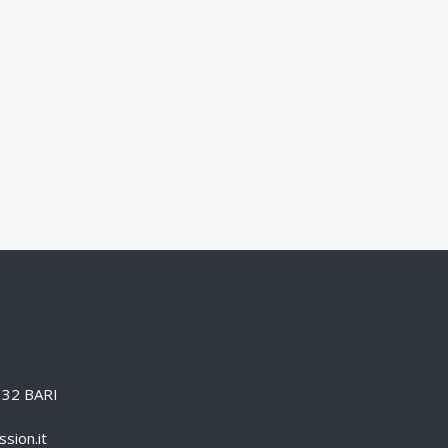
0132 BARI
sion.it