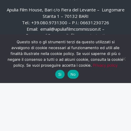
Apulia Film House, Bari c/o Fiera del Levante – Lungomare
Starita 1 – 70132 BARI
Tel.: +39.080.9731300 – P.I.: 06631230726
Email:
email@apuliafilmcommission.it
–
Pec:
email@pec.apuliafilmcommission.it
Questo sito o gli strumenti terzi da questo utilizzati si
avvalgono di cookie necessari al funzionamento ed utili alle
finalità illustrate nella cookie policy. Se vuoi saperne di più o
negare il consenso a tutti o ad alcuni cookie, consulta la cookie
policy. Se vuoi proseguire accetta i cookie.
Privacy policy
Si
No
HOME
WHISTLEBLOWING
AREA RISERVATA
PRIVACY POLICY
RSS
RASSEGNA STAMPA