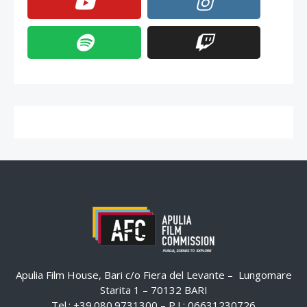
Apulia Film House, Bari c/o Fiera del Levante – Lungomare
Starita 1 – 70132 BARI
Tel.: +39.080.9731300 – P.I.: 06631230726